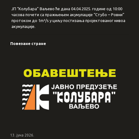
ЈП “Колубара” Ваљево ће дана 04.04.2025. године од 10:00
часова почети са пражњењем акумулације “Стубо – Ровни”
протоком до 1m³/s у циљу постизања пројектованог нивоа
акумулације.
Повезане стране
13. јуна 2026.