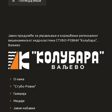
Погледај више
Јавно предузеће за управљање и коришћење регионалног
вишенаменског хидросистема СТУБО-РОВНИ "Колубара",
Ваљево
О нама
"Стубо-Ровни"
Галерија
Медији
Јавне набавке