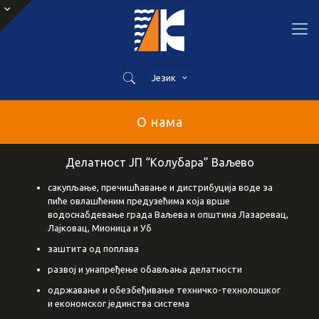
Језик
О нама
Делатност ЈП “Колубара” Ваљево
сакупљање, пречишћавање и дистрибуција воде за
пиће овлашћеним предузећима која врше
водоснабдевање града Ваљева и општина Лазаревац,
Лајковац, Мионица и Уб
заштита од поплава
развој и унапређење обављања делатности
одржавање и обезбеђивање техничко-технолошког
и економског јединства система