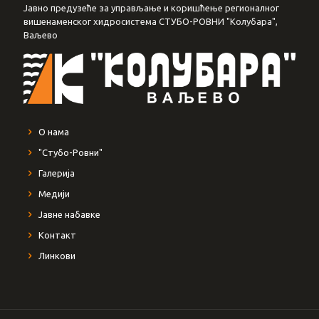
Јавно предузеће за управљање и коришћење регионалног
вишенаменског хидросистема СТУБО-РОВНИ "Колубара",
Ваљево
О нама
"Стубо-Ровни"
Галерија
Медији
Јавне набавке
Контакт
Линкови