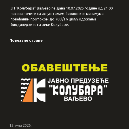
ЈП “Колубара” Ваљево ће дана 10.07.2025 године од 21:00
часова почети са испуштаљем биолошког минимума
повећаним протоком до 700l/s у циљу одржања
биодиверзитета реке Колубаре.
Повезане стране
13. јуна 2026.