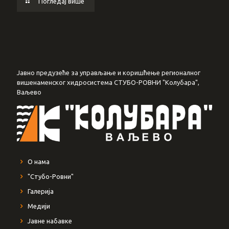
Погледај више
Јавно предузеће за управљање и коришћење регионалног
вишенаменског хидросистема СТУБО-РОВНИ "Колубара",
Ваљево
О нама
"Стубо-Ровни"
Галерија
Медији
Јавне набавке