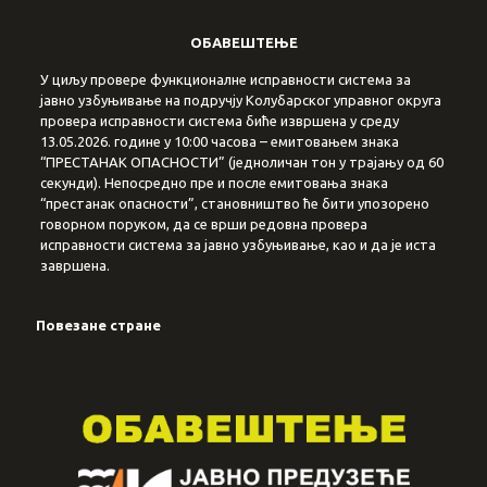
ОБАВЕШТЕЊЕ
У циљу провере функционалне исправности система за
јавно узбуњивање на подручју Колубарског управног округа
провера исправности система биће извршена у среду
13.05.2026. године у 10:00 часова – емитовањем знака
“ПРЕСТАНАК ОПАСНОСТИ” (једноличан тон у трајању од 60
секунди). Непосредно пре и после емитовања знака
“престанак опасности”, становништво ће бити упозорено
говорном поруком, да се врши редовна провера
исправности система за јавно узбуњивање, као и да је иста
завршена.
Повезане стране