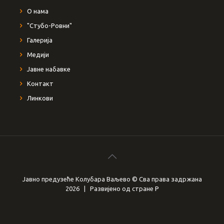
О нама
"Стубо-Ровни"
Галерија
Медији
Јавне набавке
Контакт
Линкови
Јавно предузеће Колубара Ваљево © Сва права задржана
2026 | Развијено од стране
Р