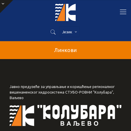
Језик
Линкови
Јавно предузеће за управљање и коришћење регионалног
вишенаменског хидросистема СТУБО-РОВНИ "Колубара",
Ваљево