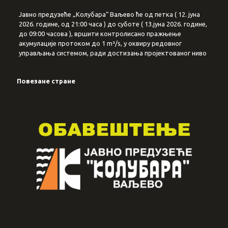
Јавно предузеће „Колубара“ Ваљево ће од петка ( 12. јуна
2026. године, од 21:00 часа ) до суботе ( 13.јуна 2026. године,
до 09:00 часова ), вршити контролисано пражњење
акумулације протоком до 1 m³/s, у оквиру редовног
управљања системом, ради достизања пројектованог ниво
Повезане стране