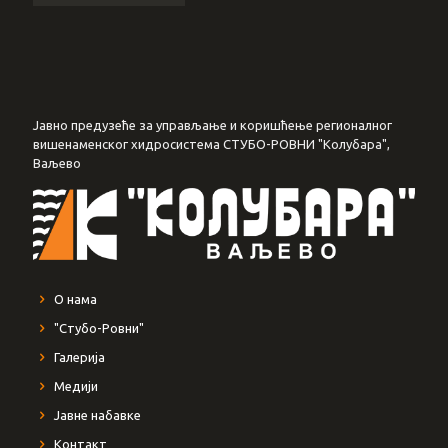
Јавно предузеће за управљање и коришћење регионалног
вишенаменског хидросистема СТУБО-РОВНИ "Колубара",
Ваљево
О нама
"Стубо-Ровни"
Галерија
Медији
Јавне набавке
Контакт